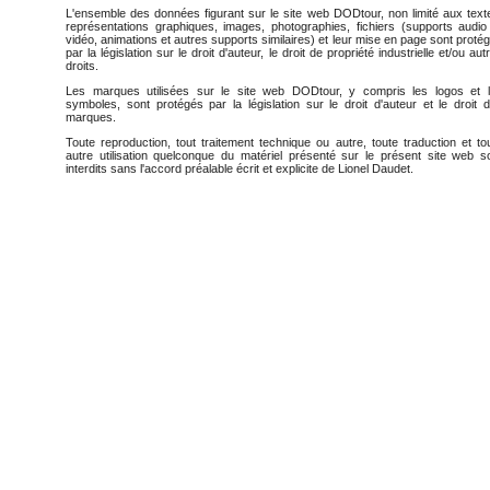
L'ensemble des données figurant sur le site web DODtour, non limité aux text
représentations graphiques, images, photographies, fichiers (supports audio
vidéo, animations et autres supports similaires) et leur mise en page sont proté
par la législation sur le droit d'auteur, le droit de propriété industrielle et/ou aut
droits.
Les marques utilisées sur le site web DODtour, y compris les logos et 
symboles, sont protégés par la législation sur le droit d'auteur et le droit 
marques.
Toute reproduction, tout traitement technique ou autre, toute traduction et to
autre utilisation quelconque du matériel présenté sur le présent site web s
interdits sans l'accord préalable écrit et explicite de Lionel Daudet.