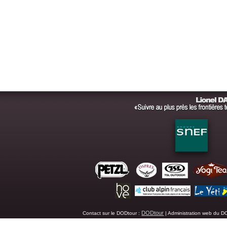
DODtour
Contact sur le DODtour :
| Administration web du D