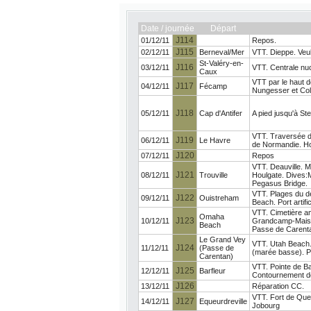
Date / journée
Départ
J114
01/12/11
Repos.
J115
02/12/11
Berneval/Mer
VTT. Dieppe. Veul
St-Valéry-en-
J116
03/12/11
VTT. Centrale nuc
Caux
VTT par le haut d
J117
04/12/11
Fécamp
Nungesser et Coli
J118
05/12/11
Cap d'Antifer
A pied jusqu'à St
VTT. Traversée du
J119
06/12/11
Le Havre
de Normandie. Ho
J120
07/12/11
Repos
VTT. Deauville. M
J121
08/12/11
Trouville
Houlgate. Dives:
Pegasus Bridge.
VTT. Plages du d
J122
09/12/11
Ouistreham
Beach. Port artif
VTT. Cimetière am
Omaha
J123
10/12/11
Grandcamp-Maisy. 
Beach
Passe de Carenta
Le Grand Vey
VTT. Utah Beach. 
J124
11/12/11
(Passe de
(marée basse). Po
Carentan)
VTT. Pointe de Ba
J125
12/12/11
Barfleur
Contournement de
J126
13/12/11
Réparation CC.
VTT. Fort de Quer
J127
14/12/11
Equeurdreville
Jobourg