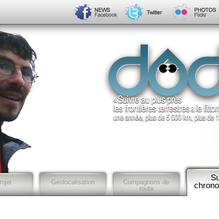
Su
rojet
Géolocalisation
Compagnons de
chrono
route