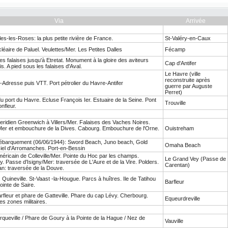
Via
Arrivée
es-les-Roses: la plus petite rivière de France.
St-Valéry-en-Caux
léaire de Paluel. Veulettes/Mer. Les Petites Dalles
Fécamp
es falaises jusqu'à Etretat. Monument à la gloire des aviteurs
Cap d'Antifer
s. A pied sous les falaises d'Aval.
Le Havre (ville
reconstruite après
e-Adresse puis VTT. Port pétrolier du Havre-Antifer
guerre par Auguste
Perret)
 port du Havre. Ecluse François Ier. Estuaire de la Seine. Pont
Trouville
nfleur.
eridien Greenwich à Villers/Mer. Falaises des Vaches Noires.
Mer et embouchure de la Dives. Cabourg. Embouchure de l'Orne.
Ouistreham
ébarquement (06/06/1944): Sword Beach, Juno beach, Gold
Omaha Beach
iciel d'Arromanches. Port-en-Bessin
éricain de Colleville/Mer. Pointe du Hoc par les champs.
Le Grand Vey (Passe de
Passe d'Isigny/Mer: traversée de L'Aure et de la Vire. Polders.
Carentan)
n: traversée de la Douve.
Quineville. St-Vaast -la-Hougue. Parcs à huîtres. Ile de Tatihou
Barfleur
inte de Saire.
rfleur et phare de Gatteville. Phare du cap Lévy. Cherbourg.
Equeurdreville
s zones militaires.
queville / Phare de Goury à la Pointe de la Hague / Nez de
Vauville