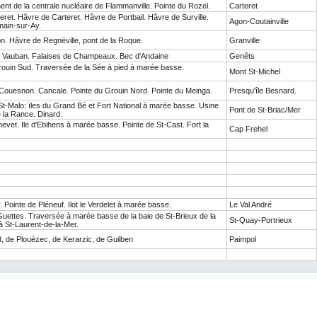
t de la centrale nucléaire de Flammanville. Pointe du Rozel.
Carteret
ret. Hâvre de Carteret. Hâvre de Portbail. Hâvre de Surville.
Agon-Coutainville
ain-sur-Ay.
n. Hâvre de Regnéville, pont de la Roque.
Granville
 Vauban. Falaises de Champeaux. Bec d'Andaine
Genêts
rouin Sud. Traversée de la Sée à pied à marée basse.
Mont St-Michel
Couesnon. Cancale. Pointe du Grouin Nord. Pointe du Meinga.
Presqu'île Besnard.
t-Malo: ïles du Grand Bé et Fort National à marée basse. Usine
Pont de St-Briac/Mer
 la Rance. Dinard.
evet. Ile d'Ebihens à marée basse. Pointe de St-Cast. Fort la
Cap Frehel
 Pointe de Pléneuf. Ilot le Verdelet à marée basse.
Le Val André
uettes. Traversée à marée basse de la baie de St-Brieux de la
St-Quay-Portrieux
à St-Laurent-de-la-Mer.
, de Plouézec, de Kerarzic, de Guilben
Paimpol