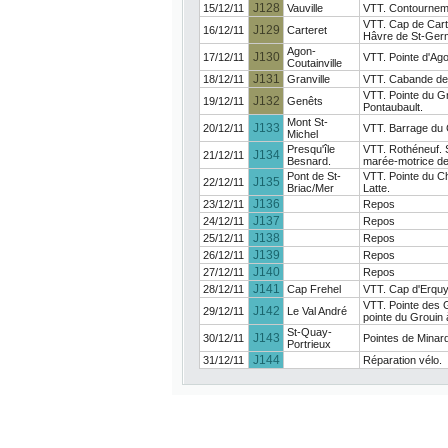
J128
15/12/11
Vauville
VTT. Contournemen
VTT. Cap de Carte
J129
16/12/11
Carteret
Hâvre de St-Germ
Agon-
J130
17/12/11
VTT. Pointe d'Ago
Coutainville
J131
18/12/11
Granville
VTT. Cabande de
VTT. Pointe du G
J132
19/12/11
Genêts
Pontaubault.
Mont St-
J133
20/12/11
VTT. Barrage du 
Michel
Presqu'île
VTT. Rothéneuf. S
J134
21/12/11
Besnard.
marée-motrice de
Pont de St-
VTT. Pointe du Ch
J135
22/12/11
Briac/Mer
Latte.
J136
23/12/11
Repos
J137
24/12/11
Repos
J138
25/12/11
Repos
J139
26/12/11
Repos
J140
27/12/11
Repos
J141
28/12/11
Cap Frehel
VTT. Cap d'Erquy.
VTT. Pointe des G
J142
29/12/11
Le Val André
pointe du Grouin 
St-Quay-
J143
30/12/11
Pointes de Minard
Portrieux
J144
31/12/11
Réparation vélo.