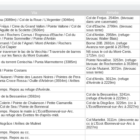
Via
Arrivée
Col de Frejus. 2540m. (bivouac
a (3089m) / Col de la Roue / L'Argentier (3046m)
dans une casemate)
Fréjus / Cime du Grand Vallon / Pointe Vallone / Col de
Col d'Etache. 2799m. (bivouac
Aiguille de la Scolette (3506m)
sous tente)
on / Rochers Cornus / Rognosa d'Etache / Col du
Col d'Ambin. 2958m. (refuge-
 / Pointe Sommeiller / Pointe d'Ambin
bivouac Walter Blais)
rrand / Col de l' Agnel / Mont d'Ambin / Rochers
Borne 20B. 2691m. (refuge
 Col Clapier
Avanza non gardé à 2578m)
traverser le lac de la Vecchia / Traversée de barres
N6 sous le col du Mont-Cenis.
sur les flancs du Mont Guisalet.
1715m. (cc)
Pointe Novalèse. 3253m. (refuge-
 du torrent Cenischia / Punta Marmotterre (3385m)
bivouac de Rochemelon à 3538m)
Col de l'Autaret. 3072m. (bivouac
il / Pointe Costans
sous tente)
l'Autaret / Pointe des Lauses Noires / Pointes de Pera
Col d'Arnès. 3012m. (refuge
unta Croce Rossa / Ouille d'Arbéron (3554m) / Arêtes
d'Avérole à 2229m)
emps. Repos au refuge d'Avérole.
Col de la Bessanèse. 3241m.
 de la Bessanèse (3592m)
(refuge d'Avérole à 2229m )
Colerin / Pointe de Chalanson / Petite Ciamarella
Col de la Disgrâce. 3226m. (cc à
Col de Sea / Pointe de Bonneval
L'Ecot/Bonneval-sur-Arc à 2027m)
emps. Repos le matin à L'Ecot/Bonneval-sur-Arc.
u refuge des Evettes fin d'après-midi.
Col Martellot. 3111m. (descente au
Disgrâce / Arêtes de Mulinet
cc à L'Ecot /Bonneval-sur-Arc à
2027m)
emps. Repos au cc.
emps. Repos au cc.