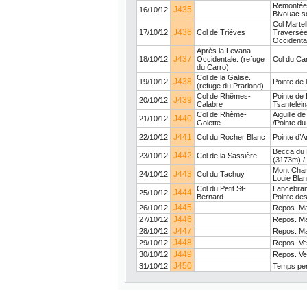
Remontée 
J435
16/10/12
Bivouac s
Col Martel
J436
17/10/12
Col de Trièves
Traversée
Occidenta
Après la Levana
J437
18/10/12
Occidentale. (refuge
Col du Car
du Carro)
Col de la Galise.
J438
19/10/12
Pointe de 
(refuge du Prariond)
Col de Rhêmes-
Pointe de 
J439
20/10/12
Calabre
Tsantelei
Col de Rhême-
Aiguille d
J440
21/10/12
Golette
/Pointe d
J441
22/10/12
Col du Rocher Blanc
Pointe d’
Becca du 
J442
23/10/12
Col de la Sassière
(3173m) /
Mont Char
J443
24/10/12
Col du Tachuy
Louie Bla
Col du Petit St-
Lancebranl
J444
25/10/12
Bernard
Pointe de
J445
26/10/12
Repos. Ma
J446
27/10/12
Repos. Ma
J447
28/10/12
Repos. Ma
J448
29/10/12
Repos. Ven
J449
30/10/12
Repos. Ven
J450
31/10/12
Temps per