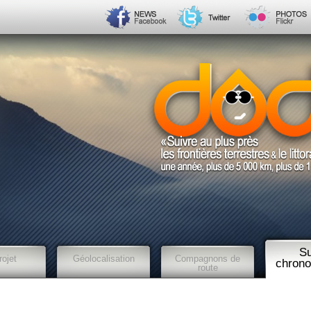
Su
rojet
Géolocalisation
Compagnons de
chrono
route