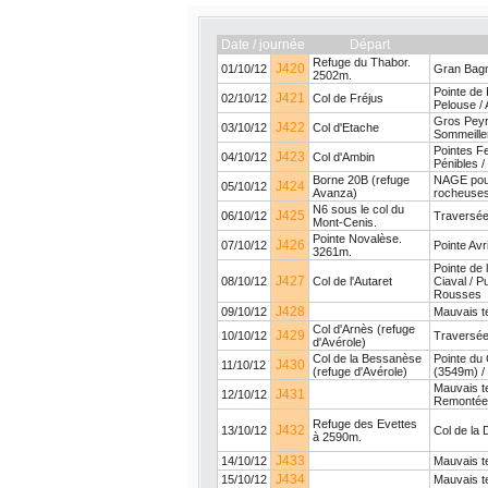
Date / journée
Départ
Refuge du Thabor.
J420
01/10/12
Gran Bagn
2502m.
Pointe de 
J421
02/10/12
Col de Fréjus
Pelouse / 
Gros Peyr
J422
03/10/12
Col d'Etache
Sommeiller
Pointes Fe
J423
04/10/12
Col d'Ambin
Pénibles /
Borne 20B (refuge
NAGE pour 
J424
05/10/12
Avanza)
rocheuses 
N6 sous le col du
J425
06/10/12
Traversée
Mont-Cenis.
Pointe Novalèse.
J426
07/10/12
Pointe Avr
3261m.
Pointe de 
J427
08/10/12
Col de l'Autaret
Ciaval / P
Rousses
J428
09/10/12
Mauvais t
Col d'Arnès (refuge
J429
10/10/12
Traversée
d'Avérole)
Col de la Bessanèse
Pointe du 
J430
11/10/12
(refuge d'Avérole)
(3549m) / 
Mauvais t
J431
12/10/12
Remontée a
Refuge des Evettes
J432
13/10/12
Col de la 
à 2590m.
J433
14/10/12
Mauvais t
J434
15/10/12
Mauvais t