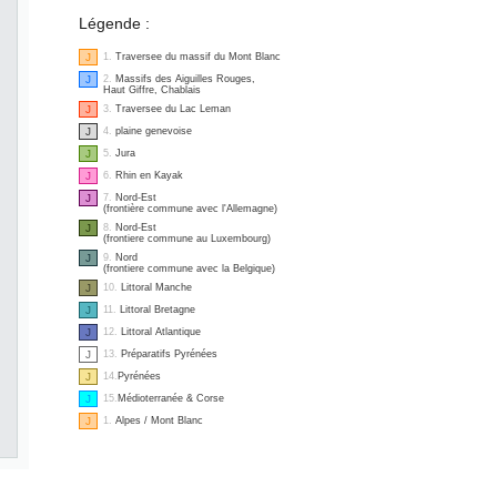
Légende :
J
1.
Traversee du massif du Mont Blanc
J
2.
Massifs des Aiguilles Rouges,
Haut Giffre, Chablais
J
3.
Traversee du Lac Leman
J
4.
plaine genevoise
J
5.
Jura
J
6.
Rhin en Kayak
J
7.
Nord-Est
(frontière commune avec l'Allemagne)
J
8.
Nord-Est
(frontiere commune au Luxembourg)
J
9.
Nord
(frontiere commune avec la Belgique)
J
10.
Littoral Manche
J
11.
Littoral Bretagne
J
12.
Littoral Atlantique
J
13.
Préparatifs Pyrénées
J
14.
Pyrénées
J
15.
Médioterranée & Corse
J
1.
Alpes / Mont Blanc